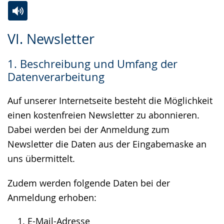
Zur
Aktiviere
Ein
VI. Newsletter
Leichten
Audio-
Video
Sprache
Unterstützung.
in
1. Beschreibung und Umfang der
wechseln.
Deutscher
Datenverarbeitung
Gebärdensprache
wird
Auf unserer Internetseite besteht die Möglichkeit
angezeigt.
einen kostenfreien Newsletter zu abonnieren.
Dabei werden bei der Anmeldung zum
Newsletter die Daten aus der Eingabemaske an
uns übermittelt.
Zudem werden folgende Daten bei der
Anmeldung erhoben:
E-Mail-Adresse