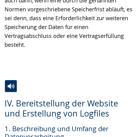
auch dann, wenn eine durch die genannten
Normen vorgeschriebene Speicherfrist abläuft, es
sei denn, dass eine Erforderlichkeit zur weiteren
Speicherung der Daten für einen
Vertragsabschluss oder eine Vertragserfüllung
besteht.
Zur
Aktiviere
Ein
IV. Bereitstellung der Website
Leichten
Audio-
Video
und Erstellung von Logfiles
Sprache
Unterstützung.
in
wechseln.
Deutscher
1. Beschreibung und Umfang der
Gebärdensprache
Datenverarbeitung