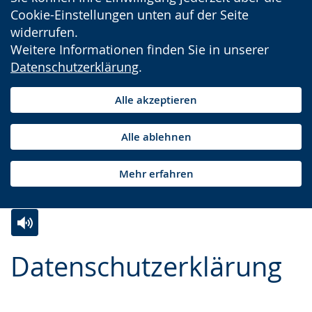
Cookie-Einstellungen unten auf der Seite
widerrufen.
Weitere Informationen finden Sie in unserer
Datenschutzerklärung
.
Alle akzeptieren
Alle ablehnen
Mehr erfahren
Zur
Aktiviere
Ein
Datenschutzerklärung
Leichten
Audio-
Video
Sprache
Unterstützung.
in
wechseln.
Deutscher