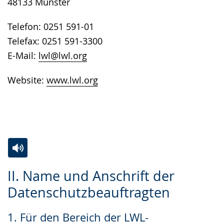
48133 Münster
Telefon: 0251 591-01
Telefax: 0251 591-3300
E-Mail:
lwl@lwl.org
Website:
www.lwl.org
Zur
Aktiviere
Ein
II. Name und Anschrift der
Leichten
Audio-
Video
Datenschutzbeauftragten
Sprache
Unterstützung.
in
wechseln.
Deutscher
1. Für den Bereich der LWL-
Gebärdensprache