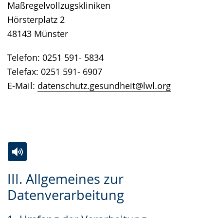
Maßregelvollzugskliniken
Hörsterplatz 2
48143 Münster
Telefon: 0251 591- 5834
Telefax: 0251 591- 6907
E-Mail:
datenschutz.gesundheit@lwl.org
Zur
Aktiviere
Ein
III. Allgemeines zur
Leichten
Audio-
Video
Datenverarbeitung
Sprache
Unterstützung.
in
wechseln.
Deutscher