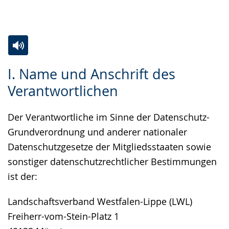
Gebärdensprache
wird
angezeigt.
Zur
Aktiviere
Ein
I. Name und Anschrift des
Leichten
Audio-
Video
Verantwortlichen
Sprache
Unterstützung.
in
wechseln.
Deutscher
Der Verantwortliche im Sinne der Datenschutz-
Gebärdensprache
Grundverordnung und anderer nationaler
wird
Datenschutzgesetze der Mitgliedsstaaten sowie
angezeigt.
sonstiger datenschutzrechtlicher Bestimmungen
ist der:
Landschaftsverband Westfalen-Lippe (LWL)
Freiherr-vom-Stein-Platz 1