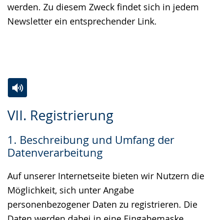
werden. Zu diesem Zweck findet sich in jedem
Newsletter ein entsprechender Link.
Zur
Aktiviere
Ein
VII. Registrierung
Leichten
Audio-
Video
Sprache
Unterstützung.
in
1. Beschreibung und Umfang der
wechseln.
Deutscher
Datenverarbeitung
Gebärdensprache
wird
Auf unserer Internetseite bieten wir Nutzern die
angezeigt.
Möglichkeit, sich unter Angabe
personenbezogener Daten zu registrieren. Die
Daten werden dabei in eine Eingabemaske