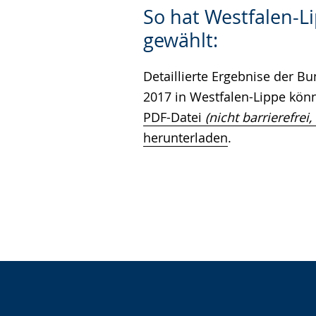
Zur
Aktiviere
Ein
So hat Westfalen-L
Leichten
Audio-
Video
gewählt:
Sprache
Unterstützung.
in
wechseln.
Deutscher
Detaillierte Ergebnise der B
Gebärdensprache
2017 in Westfalen-Lippe könn
wird
PDF-Datei
(nicht barrierefrei,
angezeigt.
herunterladen
.