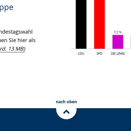
ippe
undestagswahl
en Sie hier als
 rd. 13 MB)
nach oben