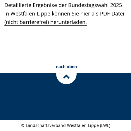
Sprache
Unterstützung.
in
Detaillierte Ergebnise der Bundestagswahl 2025
wechseln.
Deutscher
in Westfalen-Lippe können Sie
hier als PDF-Datei
Gebärdensprache
(nicht barrierefrei) herunterladen.
wird
angezeigt.
nach oben
© Landschaftsverband Westfalen-Lippe (LWL)
Seitenabschluss