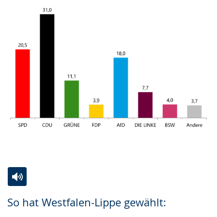
Zur
Aktiviere
Ein
So hat Westfalen-Lippe gewählt:
Leichten
Audio-
Video