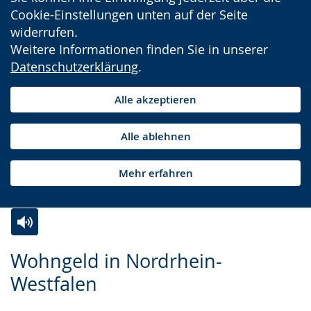
Cookie-Einstellungen unten auf der Seite
widerrufen.
Weitere Informationen finden Sie in unserer
Datenschutzerklärung
.
Alle akzeptieren
Alle ablehnen
Mehr erfahren
Zur
Aktiviere
Ein
Wohngeld in Nordrhein-
Leichten
Audio-
Video
Westfalen
Sprache
Unterstützung.
in
wechseln.
Deutscher