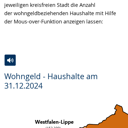
jeweiligen kreisfreien Stadt die Anzahl
der wohngeldbeziehenden Haushalte mit Hilfe
der Mous-over-Funktion anzeigen lassen:
Zur
Aktiviere
Ein
Wohngeld - Haushalte am
Leichten
Audio-
Video
31.12.2024
Sprache
Unterstützung.
in
wechseln.
Deutscher
Gebärdensprache
wird
angezeigt.