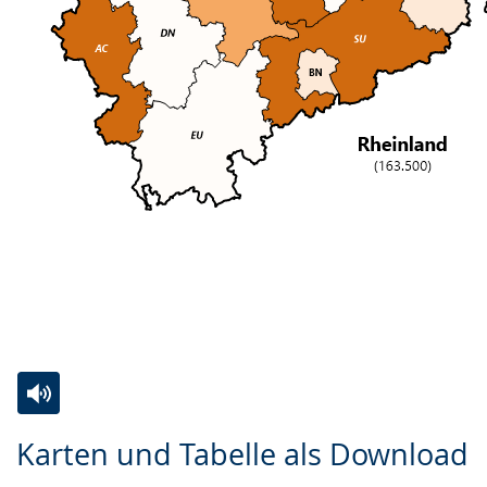
Zur
Aktiviere
Ein
Karten und Tabelle als Download
Leichten
Audio-
Video