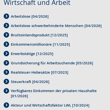
Wirtschaft und Arbeit
u
k
i
r
h
t
b
r
t
n
d
s
ü
ä
Arbeitslose [04/2026]
L
i
V
a
e
t
r
e
v
i
Arbeitslose schwerbehinderte Menschen [04/2026]
n
l
z
d
i
i
d
g
n
u
e
Bruttoinlandsprodukt [12/2025]
c
e
e
e
.
n
n
Einkommensmillionäre [11/2025]
h
r
o
z
g
s
t
e
i
Erwerbstätige [12/2025]
e
.
p
e
A
n
i
Grundsicherung für Arbeitsuchende [05/2026]
r
n
u
D
g
a
Realsteuer-Hebesätze [07/2023]
S
d
e
t
c
Steuerkraft [04/2026]
p
i
u
.
h
r
o
t
Verfügbares Einkommen der privaten Haushalte
e
[01/2026]
a
-
s
w
c
U
c
Akteur und Wirtschaftsfaktor LWL [10/2024]
i