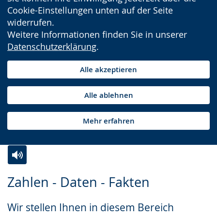
Cookie-Einstellungen unten auf der Seite
widerrufen.
Weitere Informationen finden Sie in unserer
Datenschutzerklärung
.
Alle akzeptieren
Alle ablehnen
Mehr erfahren
Zur
Aktiviere
Ein
Zahlen - Daten - Fakten
Leichten
Audio-
Video
Sprache
Unterstützung.
in
Wir stellen Ihnen in diesem Bereich
wechseln.
Deutscher