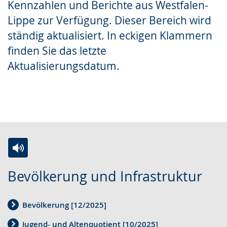
Kennzahlen und Berichte aus Westfalen-
Gebärdensprache
Lippe zur Verfügung. Dieser Bereich wird
wird
ständig aktualisiert. In eckigen Klammern
angezeigt.
finden Sie das letzte
Aktualisierungsdatum.
Z
A
E
Bevölkerung und Infrastruktur
u
k
i
r
t
n
Bevölkerung [12/2025]
L
i
V
e
v
i
Jugend- und Altenquotient [10/2025]